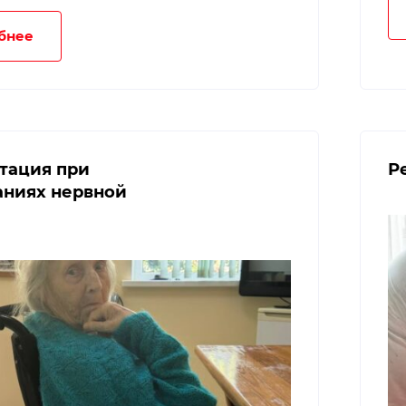
бнее
тация при
Р
аниях нервной