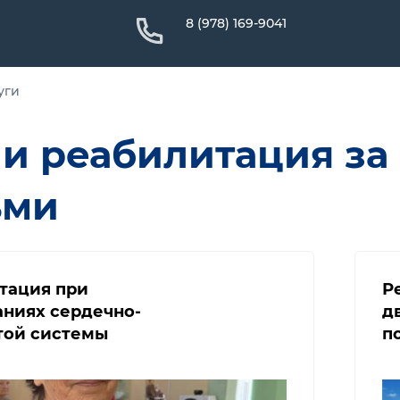
8 (978) 169-9041
уги
 и реабилитация з
ьми
тация при
Р
аниях сердечно-
д
той системы
п