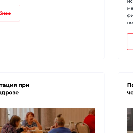
ис
ме
бнее
фи
по
тация при
П
ндрозе
ч