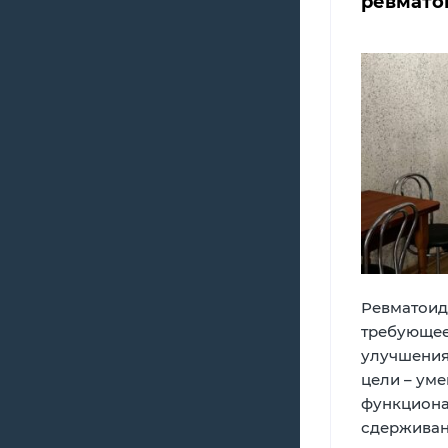
ревмато
Ревматоид
требующее
улучшения
цели – ум
функциона
сдерживан