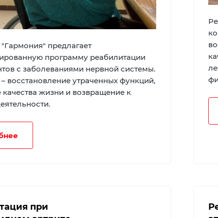
Ре
ко
во
 "Гармония" предлагает
ка
ированную программу реабилитации
ле
нтов с заболеваниями нервной системы.
фи
 – восстановление утраченных функций,
 качества жизни и возвращение к
еятельности.
бнее
тация при
Р