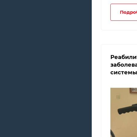
Подро
Реабили
заболев
системы