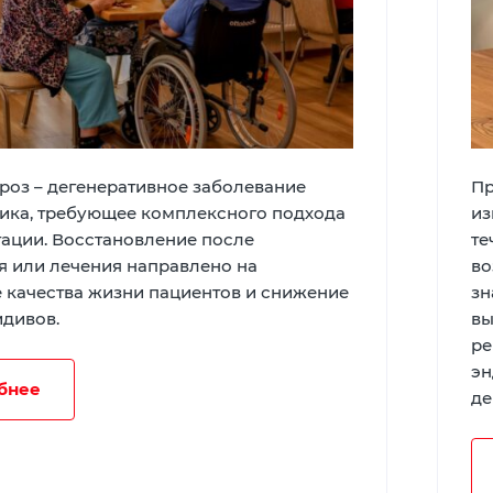
роз – дегенеративное заболевание
Пр
ика, требующее комплексного подхода
из
тации. Восстановление после
те
я или лечения направлено на
во
 качества жизни пациентов и снижение
зн
идивов.
вы
ре
эн
бнее
де