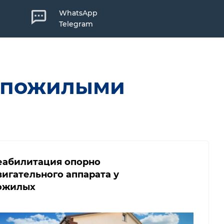
WhatsApp
Telegram
а пожилыми
еабилитация опорно
вигательного аппарата у
ожилых