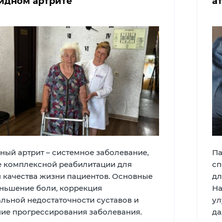
идном артрите
а
ный артрит – системное заболевание,
Па
 комплексной реабилитации для
сп
 качества жизни пациентов. Основные
дл
еньшение боли, коррекция
На
льной недостаточности суставов и
ул
ие прогрессирования заболевания.
да