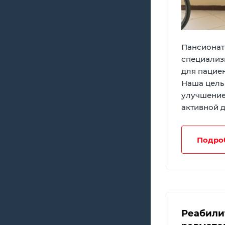
Пансионат
специализ
для пацие
Наша цель
улучшение
активной д
Подро
Реабили