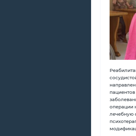
Реабилита
сосудисто
направлен
пациентов
заболевани
операции н
лечебную 
психотера
модификац