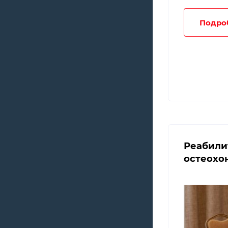
Подро
Реабили
остеохо