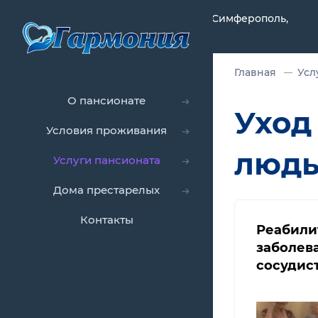
Республика Крым, Симферополь,
Главная
Усл
О пансионате
Уход
Условия проживания
люд
Услуги пансионата
Дома престарелых
Контакты
Реабили
заболев
сосудис