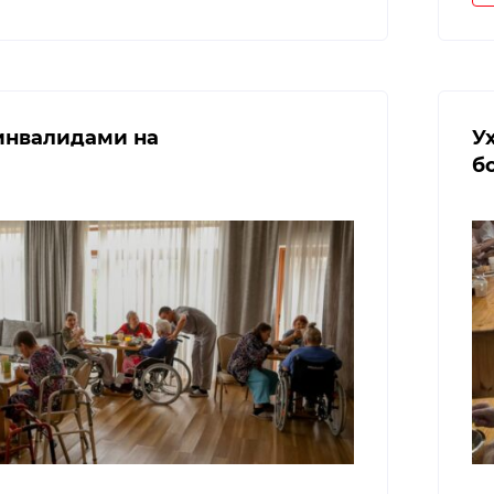
 инвалидами на
У
б