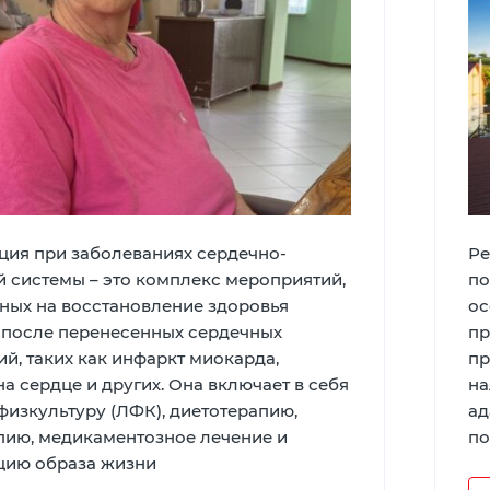
ция при заболеваниях сердечно-
Ре
й системы – это комплекс мероприятий,
по
ных на восстановление здоровья
ос
 после перенесенных сердечных
пр
й, таких как инфаркт миокарда,
пр
а сердце и других. Она включает в себя
на
физкультуру (ЛФК), диетотерапию,
ад
пию, медикаментозное лечение и
по
ию образа жизни