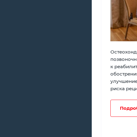
Остеохонд
позвоночн
к реабили
обострени
улучшение
риска рец
Подро