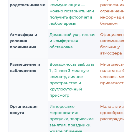
родственниками
коммуникация —
расписанию,
можно позвонить или
ограниченная
получить фотоотчёт в
информация о
любое время
близком
Атмосфера и
Домашний уют, теплая
Официальная,
условия
и комфортная
напоминающа
проживания
обстановка
больницу
атмосфера
Размещение и
Возможность выбрать
Многоместные
наблюдение
1-, 2- или 3-местную
палаты на 4–8
комнату, личное
человек, мень
пространство и
приватности
круглосуточный
присмотр
Организация
Интересные
Мало активност
досуга
мероприятия:
однообразный
прогулки, творческие
распорядок дн
занятия, праздники,
живое общение