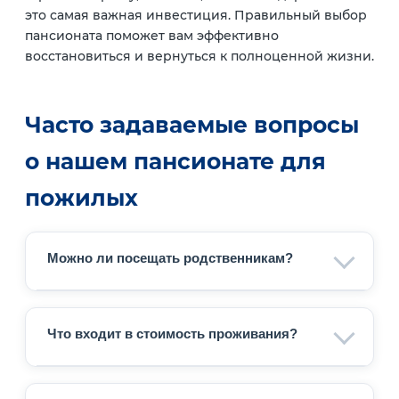
это самая важная инвестиция. Правильный выбор
пансионата поможет вам эффективно
восстановиться и вернуться к полноценной жизни.
Часто задаваемые вопросы
о нашем пансионате для
пожилых
Можно ли посещать родственникам?
Да, мы поддерживаем тесную связь с
семьями наших постояльцев. Навещать
Что входит в стоимость проживания?
близких можно в дневное время, а также
доступны видеозвонки для удалённого
В стоимость включены проживание,
общения.
пятиразовое питание, базовый