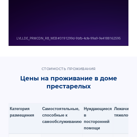
СТОИМОСТЬ ПРОЖИВАНИЯ
Цены на проживание в доме
престарелых
Категория
Самостоятельные,
Нуждающиеся
Лежачие и
размещения
способные к
в
тяжелобол
самообслуживанию
посторонней
помощи