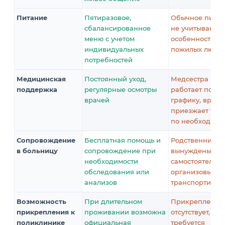
Питание
Пятиразовое,
Обычное питан
сбалансированное
не учитывающе
меню с учетом
особенности
индивидуальных
пожилых люде
потребностей
Медицинская
Постоянный уход,
Медсестра
поддержка
регулярные осмотры
работает по
врачей
графику, врач
приезжает тол
по необходимо
Сопровождение
Бесплатная помощь и
Родственники
в больницу
сопровождение при
вынуждены
необходимости
самостоятельно
обследования или
организовыват
анализов
транспортиров
Возможность
При длительном
Прикрепление
прикрепления к
проживании возможна
отсутствует,
поликлинике
официальная
требуется