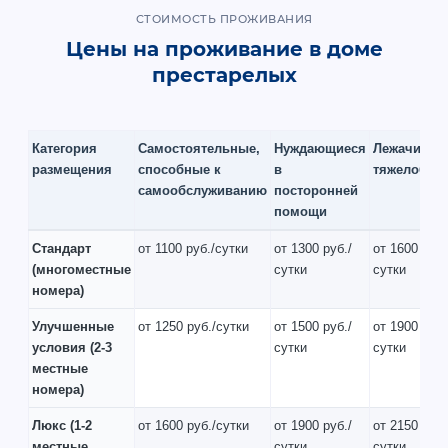
СТОИМОСТЬ ПРОЖИВАНИЯ
Цены на проживание в доме
престарелых
Категория
Самостоятельные,
Нуждающиеся
Лежачие и
размещения
способные к
в
тяжелобол
самообслуживанию
посторонней
помощи
Стандарт
от 1100 руб./сутки
от 1300 руб./
от 1600 руб.
(многоместные
сутки
сутки
номера)
Улучшенные
от 1250 руб./сутки
от 1500 руб./
от 1900 руб.
условия
(2-3
сутки
сутки
местные
номера)
Люкс
(1-2
от 1600 руб./сутки
от 1900 руб./
от 2150 руб.
местные
сутки
сутки