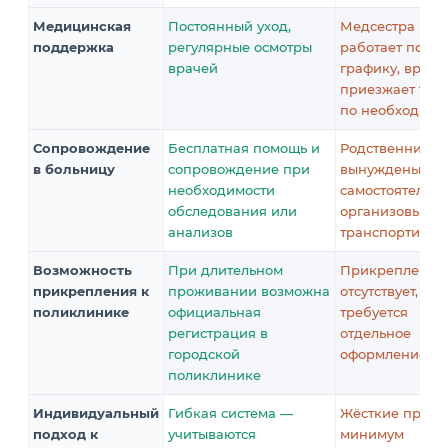
Медицинская
Постоянный уход,
Медсестра
поддержка
регулярные осмотры
работает по
врачей
графику, врач
приезжает тол
по необходимо
Сопровождение
Бесплатная помощь и
Родственники
в больницу
сопровождение при
вынуждены
необходимости
самостоятельно
обследования или
организовыват
анализов
транспортиров
Возможность
При длительном
Прикрепление
прикрепления к
проживании возможна
отсутствует,
поликлинике
официальная
требуется
регистрация в
отдельное
городской
оформление
поликлинике
Индивидуальный
Гибкая система —
Жёсткие прави
подход к
учитываются
минимум