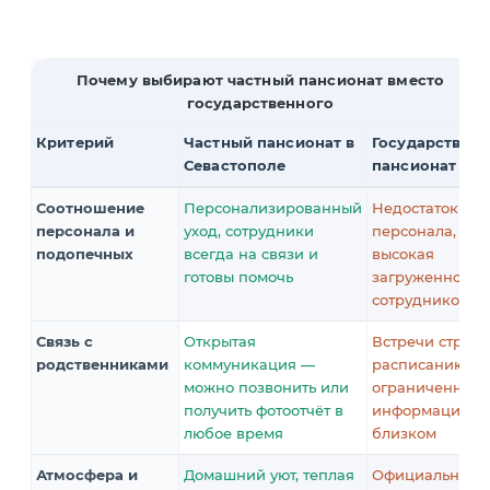
Почему выбирают частный пансионат вместо
государственного
Критерий
Частный пансионат в
Государствен
Севастополе
пансионат
Соотношение
Персонализированный
Недостаток
персонала и
уход, сотрудники
персонала,
подопечных
всегда на связи и
высокая
готовы помочь
загруженность
сотрудников
Связь с
Открытая
Встречи строго
родственниками
коммуникация —
расписанию,
можно позвонить или
ограниченная
получить фотоотчёт в
информация о
любое время
близком
Атмосфера и
Домашний уют, теплая
Официальная,