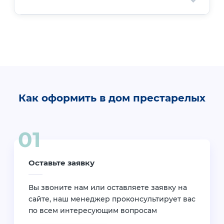
быстрее адаптироваться к новой
обстановке.
Свяжитесь с нами по телефону, через сайт
или закажите обратный звонок. Мы
проведём короткое анкетирование и
пригласим вас на экскурсию по
пансионату.
Как оформить в дом престарелых
Оставьте заявку
Вы звоните нам или оставляете заявку на
сайте, наш менеджер проконсультирует вас
по всем интересующим вопросам