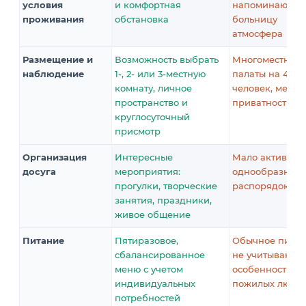
условия
и комфортная
напоминающа
проживания
обстановка
больницу
атмосфера
Размещение и
Возможность выбрать
Многоместные
наблюдение
1-, 2- или 3-местную
палаты на 4–8
комнату, личное
человек, мень
пространство и
приватности
круглосуточный
присмотр
Организация
Интересные
Мало активност
досуга
мероприятия:
однообразный
прогулки, творческие
распорядок дн
занятия, праздники,
живое общение
Питание
Пятиразовое,
Обычное питан
сбалансированное
не учитывающе
меню с учетом
особенности
индивидуальных
пожилых люде
потребностей