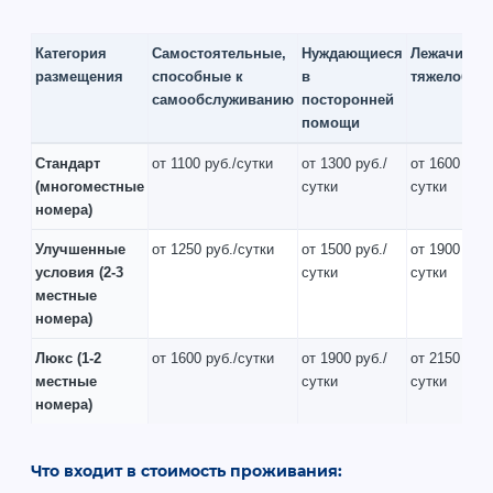
Категория
Самостоятельные,
Нуждающиеся
Лежачие и
размещения
способные к
в
тяжелобол
самообслуживанию
посторонней
помощи
Стандарт
от 1100 руб./сутки
от 1300 руб./
от 1600 руб.
(многоместные
сутки
сутки
номера)
Улучшенные
от 1250 руб./сутки
от 1500 руб./
от 1900 руб.
условия
(2-3
сутки
сутки
местные
номера)
Люкс
(1-2
от 1600 руб./сутки
от 1900 руб./
от 2150 руб.
местные
сутки
сутки
номера)
Что входит в стоимость проживания: