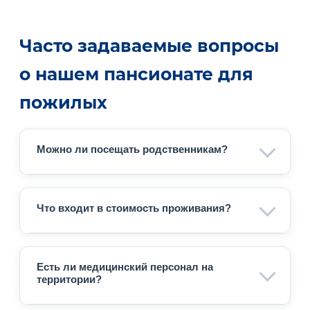
Часто задаваемые вопросы
о нашем пансионате для
пожилых
Можно ли посещать родственникам?
Да, мы поддерживаем тесную связь с
семьями наших постояльцев. Навещать
Что входит в стоимость проживания?
близких можно в дневное время, а также
доступны видеозвонки для удалённого
В стоимость включены проживание,
общения.
пятиразовое питание, базовый
Есть ли медицинский персонал на
медицинский контроль, помощь в
территории?
гигиенических процедурах, организация
досуга и уборка помещений.