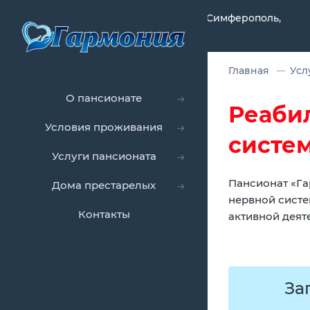
Республика Крым, Симферополь,
Главная
Усл
О пансионате
Реаби
Условия проживания
систе
Услуги пансионата
Пансионат «Га
Дома престарелых
нервной систе
Контакты
активной деят
За