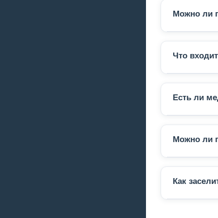
Можно ли 
Да, мы по
также дос
Что входит
В стоимос
гигиениче
Есть ли ме
В пансион
При необ
Можно ли 
Да, мы ре
новой обс
Как засели
Свяжитесь
и приглас