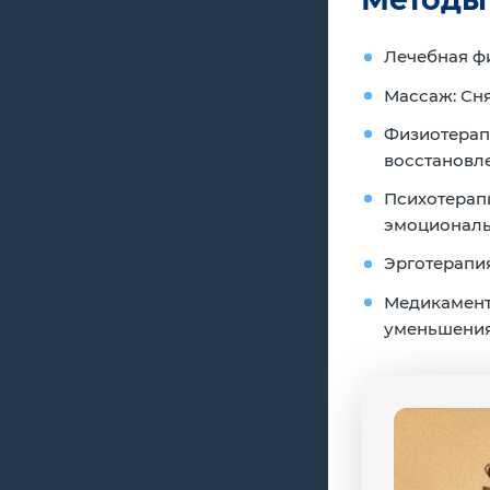
Лечебная фи
Массаж:
Сня
Физиотерап
восстановле
Психотерап
эмоциональ
Эрготерапия
Медикамент
уменьшения