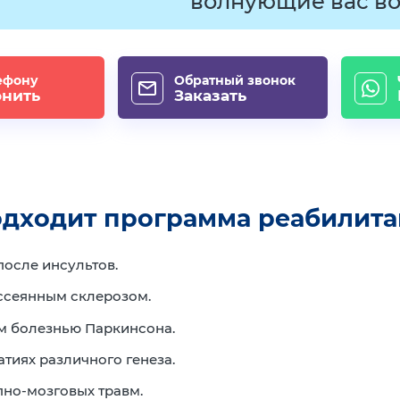
волнующие вас во
ефону
Обратный звонок
онить
Заказать
одходит программа реабилит
осле инсультов.
ссеянным склерозом.
 болезнью Паркинсона.
тиях различного генеза.
пно-мозговых травм.