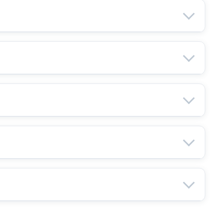
. Навещать близких можно в дневное время, а
ый медицинский контроль, помощь в
ний.
общей практики проводит регулярные осмотры.
та — это помогает быстрее адаптироваться к
ый звонок. Мы проведём короткое анкетирование