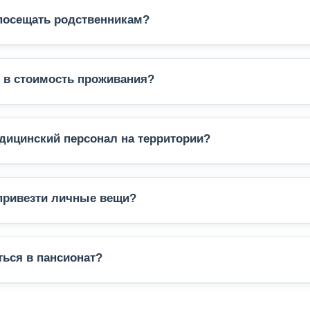
посещать родственникам?
ддерживаем тесную связь с семьями наших постояльцев
тупны видеозвонки для удалённого общения.
 в стоимость проживания?
ть включены проживание, пятиразовое питание, базов
ских процедурах, организация досуга и уборка помеще
дицинский персонал на территории?
ате постоянно работают сиделки и медсёстры, а врач 
ходимости вызывается скорая помощь.
привезти личные вещи?
комендуем брать с собой личные вещи для создания ую
тановке.
ться в пансионат?
 с нами по телефону, через сайт или закажите обратн
им вас на экскурсию по пансионату.