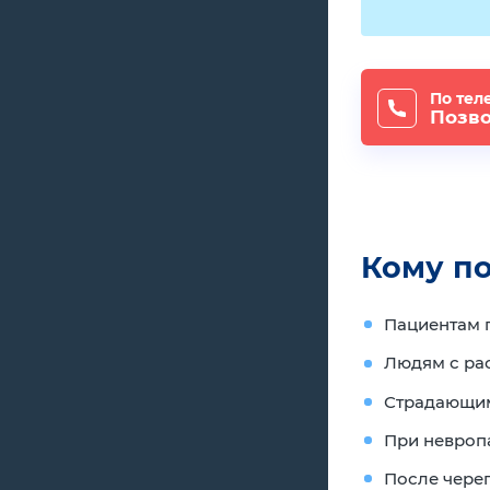
По тел
Позв
Кому п
Пациентам п
Людям с ра
Страдающим
При невропа
После чере