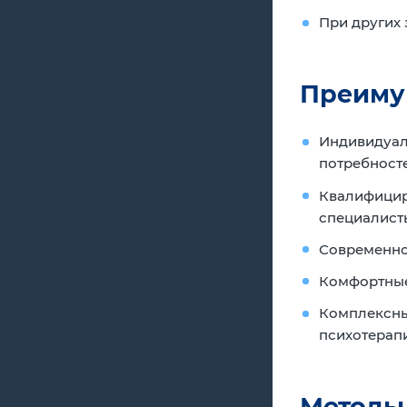
При других 
Преиму
Индивидуал
потребносте
Квалифицир
специалист
Современно
Комфортные
Комплексны
психотерапи
Методы