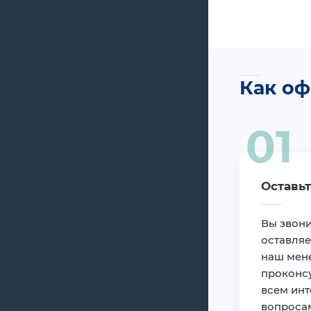
Как оф
Оставьт
Вы звони
оставляе
наш мен
проконсу
всем ин
вопроса