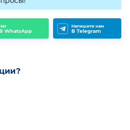
просы!
Чат
Напишите нам
В WhatsApp
В Telegram
ации?