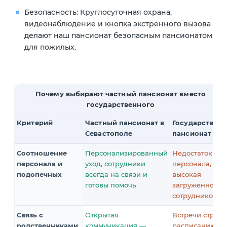
Безопасность: Круглосуточная охрана,
видеонаблюдение и кнопка экстренного вызова
делают наш пансионат безопасным пансионатом
для пожилых.
Почему выбирают частный пансионат вместо
государственного
Критерий
Частный пансионат в
Государствен
Севастополе
пансионат
Соотношение
Персонализированный
Недостаток
персонала и
уход, сотрудники
персонала,
подопечных
всегда на связи и
высокая
готовы помочь
загруженность
сотрудников
Связь с
Открытая
Встречи строго
родственниками
коммуникация —
расписанию,