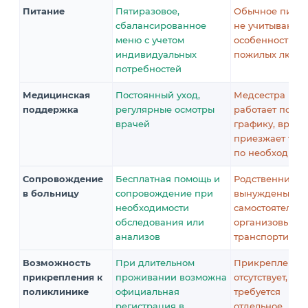
Питание
Пятиразовое,
Обычное питан
сбалансированное
не учитывающе
меню с учетом
особенности
индивидуальных
пожилых люде
потребностей
Медицинская
Постоянный уход,
Медсестра
поддержка
регулярные осмотры
работает по
врачей
графику, врач
приезжает тол
по необходимо
Сопровождение
Бесплатная помощь и
Родственники
в больницу
сопровождение при
вынуждены
необходимости
самостоятельно
обследования или
организовыват
анализов
транспортиров
Возможность
При длительном
Прикрепление
прикрепления к
проживании возможна
отсутствует,
поликлинике
официальная
требуется
регистрация в
отдельное