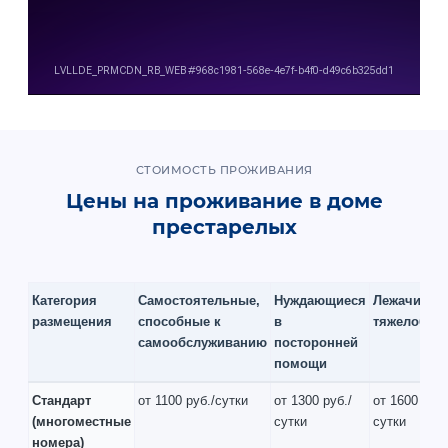
СТОИМОСТЬ ПРОЖИВАНИЯ
Цены на проживание в доме
престарелых
Категория
Самостоятельные,
Нуждающиеся
Лежачие и
размещения
способные к
в
тяжелобол
самообслуживанию
посторонней
помощи
Стандарт
от 1100 руб./сутки
от 1300 руб./
от 1600 руб.
(многоместные
сутки
сутки
номера)