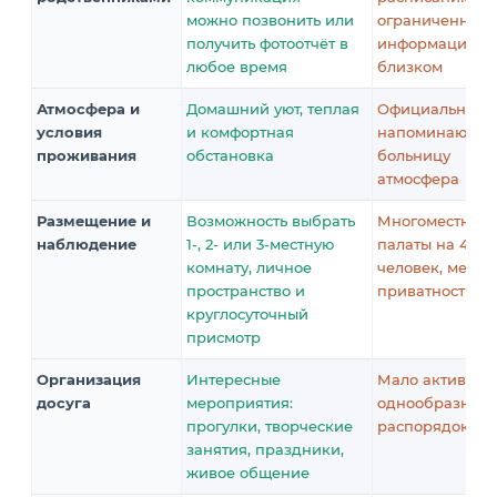
можно позвонить или
ограниченная
получить фотоотчёт в
информация о
любое время
близком
Атмосфера и
Домашний уют, теплая
Официальная,
условия
и комфортная
напоминающа
проживания
обстановка
больницу
атмосфера
Размещение и
Возможность выбрать
Многоместные
наблюдение
1-, 2- или 3-местную
палаты на 4–8
комнату, личное
человек, мень
пространство и
приватности
круглосуточный
присмотр
Организация
Интересные
Мало активност
досуга
мероприятия:
однообразный
прогулки, творческие
распорядок дн
занятия, праздники,
живое общение