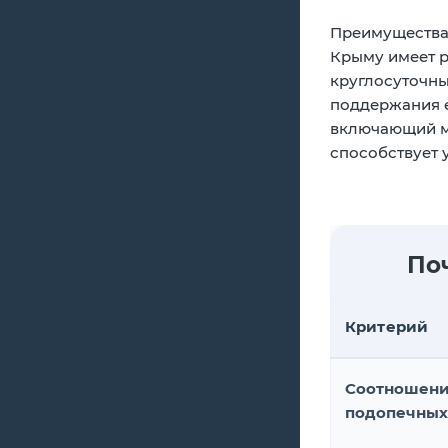
Преимущества
Крыму имеет р
круглосуточны
поддержания е
включающий ме
способствует 
По
Критерий
Соотношени
подопечных