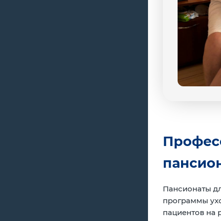
Профес
пансио
Пансионаты д
программы ухо
пациентов на 