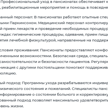
. Профессиональный уход в пансионатах обеспечивает
, реабилитационные мероприятия и помощь в повседне
анный персонал:
В пансионатах работают опытные спе
ными Паркинсоном. Медицинский персонал контролируе
 прием лекарств и проведение необходимых процедур
ждах: гигиенические процедуры, одевание, прием пищ
ятия лечебной физкультурой, направленные на подде
словия проживания:
Пансионаты предоставляют комфо
иченными возможностями. Безопасная среда, специаль
самостоятельности и безопасности пациентов. Регуляр
никация с другими постояльцами помогают поддержива
золяцию.
ый подход:
Программы ухода разрабатываются индивиду
физического состояния и пожеланий. Специалисты панс
нформирование о состоянии больного и корректировку
ванный подход позволяет максимально удовлетворить 
вень жизни.