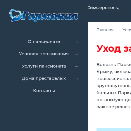
Республика Крым, Симферополь,
Главная
Усл
О пансионате
Уход 
Условия проживания
Болезнь Парки
Услуги пансионата
Крыму, включ
Дома престарелых
профессионал
круглосуточны
Контакты
больных Парки
организуют до
важное решени