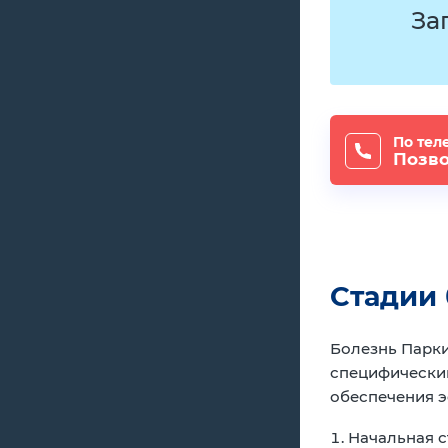
За
По тел
Позв
Стадии 
Болезнь Парки
специфическим
обеспечения э
Начальная с