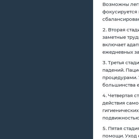
Возможны легк
фокусируется 
сбалансирован
Вторая стад
заметные труд
включает адап
ежедневных за
Третья стади
падений. Паци
процедурами. 
большинства 
Четвертая ст
действия само
гигиенических
подвижностью
Пятая стадия
помощи. Уход 