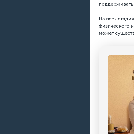
поддерживать 
На всех стади
физического и
может существ