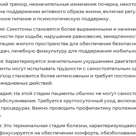
ий тремор, незначительные изменения почерка, некото
на поддержании активного образа жизни, включая рег
ное питание и психологическую поддержку.
ия:
Симптомы становятся более выраженными и начинают
ности при ходьбе, нарушения равновесия, замедленност
тацию жилого пространства для обеспечения безопасн
дач, лечебную физкультуру для поддержания мобильно
я:
Характеризуется значительным ухудшением двигател
енты могут испытывать трудности с самостоятельным 
Уход становится более интенсивным и требует постоя
ежедневных действий.
адия:
На этой стадии пациенты обычно не могут самост
обслуживания. Требуется круглосуточный уход, включ
 процедурах. Важно проводить профилактику пролежне
.
:
Это терминальная стадия болезни, характеризующаяс
фокусируется на обеспечении комфорта, обезболиван