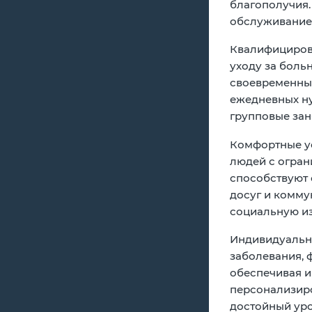
благополучия
обслуживание
Квалифициров
уходу за боль
своевременный
ежедневных ну
групповые зан
Комфортные у
людей с огран
способствуют 
досуг и комму
социальную и
Индивидуальн
заболевания, 
обеспечивая и
персонализиро
достойный уро