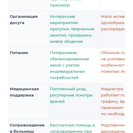
присмотр
Организация
Интересные
Мало активност
досуга
мероприятия:
однообразный
прогулки, творческие
распорядок дн
занятия, праздники,
живое общение
Питание
Пятиразовое,
Обычное питан
сбалансированное
не учитывающе
меню с учетом
особенности
индивидуальных
пожилых люде
потребностей
Медицинская
Постоянный уход,
Медсестра
поддержка
регулярные осмотры
работает по
врачей
графику, врач
приезжает тол
по необходимо
Сопровождение
Бесплатная помощь и
Родственники
в больницу
сопровождение при
вынуждены