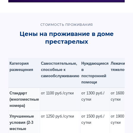
СТОИМОСТЬ ПРОЖИВАНИЯ
Цены на проживание в доме
престарелых
Категория
Самостоятельные,
Нуждающиеся
Лежачие и
размещения
способные к
в
тяжелобол
самообслуживанию
посторонней
помощи
Стандарт
от 1100 руб./сутки
от 1300 руб./
от 1600 руб.
(многоместные
сутки
сутки
номера)
Улучшенные
от 1250 руб./сутки
от 1500 руб./
от 1900 руб.
условия
(2-3
сутки
сутки
местные