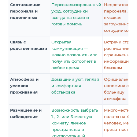
Соотношение
Персонализированный
Недостаток
персонала и
уход, сотрудники
персонала,
подопечных
всегда на связи и
высокая
готовы помочь
загруженность
сотрудников
Связь с
Открытая
Встречи строго
родственниками
коммуникация —
расписанию,
можно позвонить или
ограниченная
получить фотоотчёт в
информация о
любое время
близком
Атмосфера и
Домашний уют, теплая
Официальная,
условия
и комфортная
напоминающа
проживания
обстановка
больницу
атмосфера
Размещение и
Возможность выбрать
Многоместные
наблюдение
1-, 2- или 3-местную
палаты на 4–8
комнату, личное
человек, мень
пространство и
приватности
круглосуточный