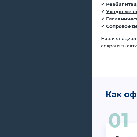
✔
Реабилитац
✔
Уходовые 
✔
Гигиеничес
✔
Сопровожде
Наши специали
сохранять акт
Как оф