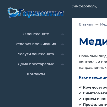
Республика Крым, Симферополь,
Главная
Мед
О пансионате
Меди
Условия проживания
Услуги пансионата
Пожилым людям
контроль и пр
Дома престарелых
направленных 
Контакты
Какие медици
✔
Круглосуто
✔
Симптомати
✔
Прием и ко
✔
Профилакти