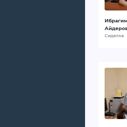
Ибраги
Айдеро
Сиделка