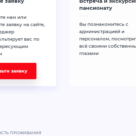
е заявку
Встреча и экскурси
пансионату
те нам или
Вы познакомитесь с
те заявку на сайте,
администрацией и
еджер
персоналом, посмотри
льтирует вас по
всё своими собственн
тересующим
глазами
м
вьте заявку
ОСТЬ ПРОЖИВАНИЯ