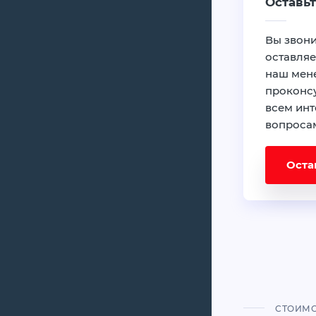
Оставьт
Вы звони
оставляе
наш мен
проконсу
всем ин
вопроса
Оста
СТОИМ