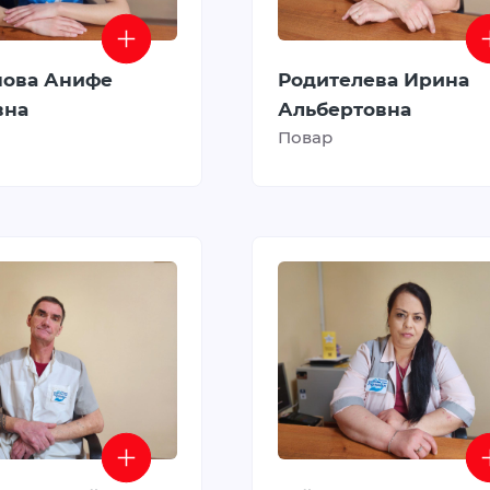
мова Анифе
Родителева Ирина
вна
Альбертовна
Повар