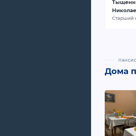
Тыщенк
Никола
Старший 
ПАНСИ
Дома 