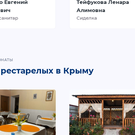
о Евгений
Тейфукова Ленара
евич
Алимовна
санитар
Сиделка
ОНАТЫ
престарелых в Крыму