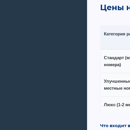
Цены н
Категория 
Стандарт
(м
номера)
Улучшенные
местные но
Люкс
(1-2 м
Что входит 