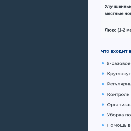
Улучшенные
местные но
Люкс
(1-2 м
Что входит 
5-разовое
Круглосу
Регулярн
Контроль 
Организац
Уборка по
Помощь в